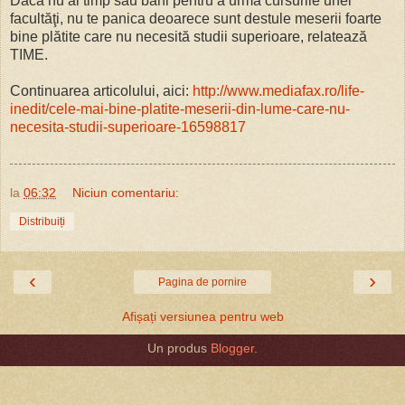
Dacă nu ai timp sau bani pentru a urma cursurile unei
facultăţi, nu te panica deoarece sunt destule meserii foarte
bine plătite care nu necesită studii superioare, relatează
TIME.
Continuarea articolului, aici:
http://www.mediafax.ro/life-
inedit/cele-mai-bine-platite-meserii-din-lume-care-nu-
necesita-studii-superioare-16598817
la
06:32
Niciun comentariu:
Distribuiți
‹
›
Pagina de pornire
Afișați versiunea pentru web
Un produs
Blogger
.