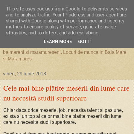
This site uses cookies from Google to deliver its services
Locuri de Munca in Baia Mare
and to analyze traffic. Your IP address and user-agent are
shared with Google along with performance and security
metrics to ensure quality of service, generate usage
si Maramures
statistics, and to detect and address abuse.
LEARN MORE
GOT IT
Oportunitati de angajare, joburi, locuri de munca pentru
baimareni si maramureseni. Locuri de munca in Baia Mare
si Maramures
vineri, 29 iunie 2018
Cele mai bine plătite meserii din lume care
nu necesită studii superioare
Chiar daca orice meserie, job, necesita talent si pasiune,
exista si un top al celor mai bine platite meserii din lume
care nu necesita studii superioare.