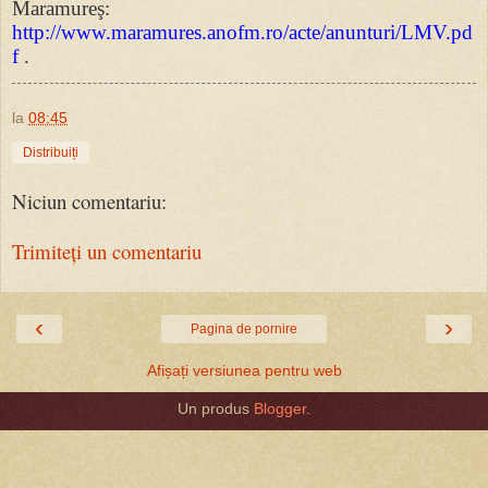
Maramureş:
http://www.maramures.anofm.ro/acte/anunturi/LMV.pd
f
.
la
08:45
Distribuiți
Niciun comentariu:
Trimiteți un comentariu
‹
›
Pagina de pornire
Afișați versiunea pentru web
Un produs
Blogger
.