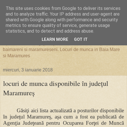
This site uses cookies from Google to deliver its services
Locuri de Munca in Baia Mare
and to analyze traffic. Your IP address and user-agent are
shared with Google along with performance and security
metrics to ensure quality of service, generate usage
si Maramures
statistics, and to detect and address abuse.
LEARN MORE
GOT IT
Oportunitati de angajare, joburi, locuri de munca pentru
baimareni si maramureseni. Locuri de munca in Baia Mare
si Maramures
miercuri, 3 ianuarie 2018
locuri de munca disponibile în judeţul
Maramureş
Găsiţi aici lista actualizată a posturilor disponibile
în judeţul Maramureş, aşa cum a fost ea publicată de
Agenţia Judeţeană pentru Ocuparea Forţei de Muncă