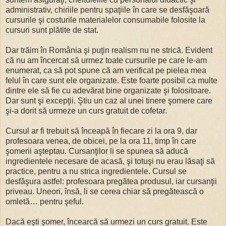
administrativ, chiriile pentru spaţiile în care se desfăşoară
cursurile şi costurile materialelor consumabile folosite la
cursuri sunt plătite de stat.
Dar trăim în România şi puţin realism nu ne strică. Evident
că nu am încercat să urmez toate cursurile pe care le-am
enumerat, ca să pot spune că am verificat pe pielea mea
felul în care sunt ele organizate. Este foarte posibil ca multe
dintre ele să fie cu adevărat bine organizate şi folositoare.
Dar sunt şi excepţii. Ştiu un caz al unei tinere şomere care
şi-a dorit să urmeze un curs gratuit de cofetar.
Cursul ar fi trebuit să înceapă în fiecare zi la ora 9, dar
profesoara venea, de obicei, pe la ora 11, timp în care
şomerii aşteptau. Cursanţilor li se spunea să aducă
ingredientele necesare de acasă, şi totuşi nu erau lăsaţi să
practice, pentru a nu strica ingredientele. Cursul se
desfăşura astfel: profesoara pregătea produsul, iar cursanţii
priveau. Uneori, însă, li se cerea chiar să pregătească o
omletă… pentru şeful.
Dacă eşti şomer, încearcă să urmezi un curs gratuit. Este