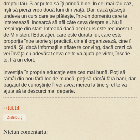
dreptul tău. S-ar putea să îţi prindă bine. În cel mai rău caz,
rişti să pierzi vreo două luni din viaţă. Dar, dacă găseşti
undeva un curs care se plăteşte, într-un domeniu care te
interesează, încearcă să afli câte ceva despre el. Nu îl
respinge din start. Întreabă dacă acel curs este recunoscut
de Ministerul Educaţiei, care este durata lui, care este
proporţia între teorie şi practică, cine îl organizează, cine îl
predă. Şi, dacă informaţiile aflate te conving, dacă crezi că
vei învăţa cu adevărat ceva ce te va ajuta pe viitor, înscrie-
te. Fă un efort.
Investiţia în propria educaţie este cea mai bună. Poţi să
rămâi din nou fără loc de muncă, poţi să rămâi fără bani, dar
bagajul de cunoştinţe îl vei avea mereu la tine şi el te va
ajuta să te descurci mai departe.
la
04:14
Distribuiți
Niciun comentariu: