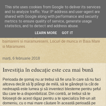
This site uses cookies from Google to deliver its services
Locuri de Munca in Baia Mare
and to analyze traffic. Your IP address and user-agent are
shared with Google along with performance and security
metrics to ensure quality of service, generate usage
si Maramures
statistics, and to detect and address abuse.
LEARN MORE
GOT IT
Oportunitati de angajare, joburi, locuri de munca pentru
baimareni si maramureseni. Locuri de munca in Baia Mare
si Maramures
marți, 6 februarie 2018
Investiţia în educaţie este cea mai bună
Perioada de şomaj nu ar trebui să fie una în care să nu faci
altceva decât să îţi plângi de milă, să te gândeşti la cât de
nedreaptă este lumea şi să inventezi blesteme pentru şeful
tău care te-a disponibilizat. Din contră, ar trebui să te
foloseşti de acest răgaz pentru a te specializa într-un alt
domeniu, cu o mai mare căutare în această perioadă pe